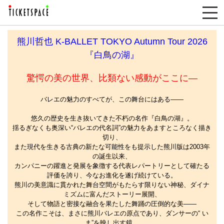
熊川哲也 K-BALLET TOKYO Autumn Tour 2026
『白鳥の湖』
驚愕の美の世界、比類ない感動がここに―
バレエの魅力のすべてが、この舞台にはある――
悠久の歴史を生き抜いてきた不朽の名作『白鳥の湖』。
揺るぎなくも奥深い“バレエの代名詞”の魅力をあますところなく描き
切り、
また現代を生きる古典の新たな可能性をも提示した熊川版は2003年
の誕生以来、
カンパニーの躍進と発展を象徴する代表レパートリーとして確たる
評価を誇り、今なお進化を遂げ続けている。
熊川の美意識に貫かれた舞台空間がもたらす限りない神秘、ダイナ
ミズムに富んだストーリー展開、
そして物語と密接な融合を果たした舞踊の圧倒的な美――
この名作こそは、まさに熊川バレエの原点であり、ダンサーの“ い
ま”を映し出す鏡。