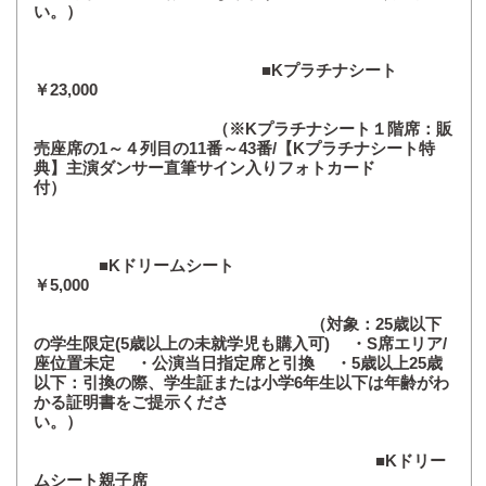
い。）
■Kプラチナシート
￥23,000
（※Kプラチナシート１階席：販
売座席の1～４列目の11番～43番/【Kプラチナシート特
典】主演ダンサー直筆サイン入りフォトカード
付）
■Kドリームシート
￥5,000
（対象：25歳以下
の学生限定(5歳以上の未就学児も購入可) ・S席エリア/
座位置未定 ・公演当日指定席と引換 ・5歳以上25歳
以下：引換の際、学生証または小学6年生以下は年齢がわ
かる証明書をご提示くださ
い。）
■Kドリー
ムシート親子席