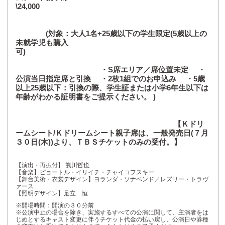
\24,000
(対象：大人1名+25歳以下の学生限定(5歳以上の
未就学児も購入
可)
・S席エリア／席位置未定 ・
公演当日指定席と引換 ・2枚1組でのお申込み ・5歳
以上25歳以下：引換の際、学生証または小学6年生以下は
年齢がわかる証明書をご提示ください。 )
【Ｋドリ
ームシート/Ｋドリームシート親子席は、一般発売日(７月
３０日(木))より、ＴＢＳチケットのみの受付。】
【演出・再振付】 熊川哲也
【音楽】ピョートル・イリイチ・チャイコフスキー
【舞台美術・衣裳デザイン】ヨランダ・ソナベンド／レズリー・トラヴ
ァース
【照明デザイン】足立 恒
※開場時間：開演の３０分前
※公演中止の場合を除き、実施するすべての公演に関して、主演者をは
じめとするキャスト変更に伴うチケット代金の払い戻し、公演日や券種